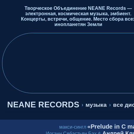
Творческое Объединение NEANE Records —
электронная, космическая музыка, эмбиент.
Концерты, встречи, общение. Место сбора все
инопланетян Земли
NEANE RECORDS
музыка
все ди
›
›
«Prelude in C m
макси-сингл
Андрей Кл
Иоганн Себастьян Бах &