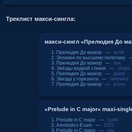
Tреклист макси-сингла:
макси-сингл «Прелюдия До ма
Прелюдия До мажор —
synth
Экзамен по высшему пилотажу
Прелюдия До мажор —
vox
Звёзды водной стихии —
single
Прелюдия До мажор —
guitar
Звезда у горизонта —
renewed
Прелюдия До мажор —
piano
«Prelude in C major» maxi-singl
Prelude in C major —
synth
Aerobatics Exam —
2022
Prelude in C major —
vox