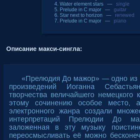
Water element stars —
single
Prelude in C major —
guitar
Star next to horizon —
renewed
Prelude in C major —
piano
Описание макси-сингла:
«Прелюдия До мажор» — одно из 
произведений Иоганна Себастья
творчества величайшего немецкого 
этому сочинению особое место, а
электронного жанра создали множе
интерпретаций Прелюдии До ма
заложенная в эту музыку поисти
переосмысливать её можно бесконеч