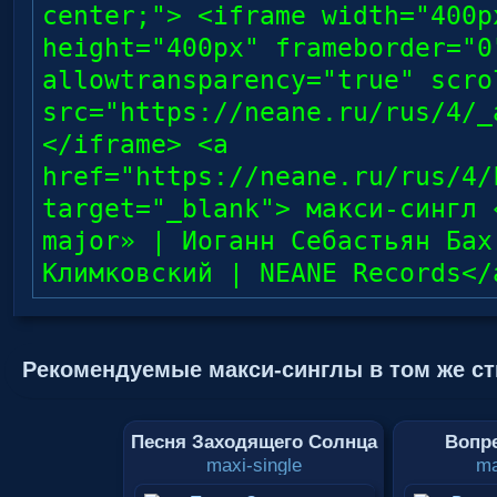
center;"> <iframe width="400p
height="400px" frameborder="0
allowtransparency="true" scro
src="https://neane.ru/rus/4/_
</iframe> <a
href="https://neane.ru/rus/4/
target="_blank"> макси-сингл 
major» | Иоганн Себастьян Бах
Климковский | NEANE Records</
Рекомендуемые макси-синглы в том же ст
Песня Заходящего Солнца
Вопр
maxi-single
ma