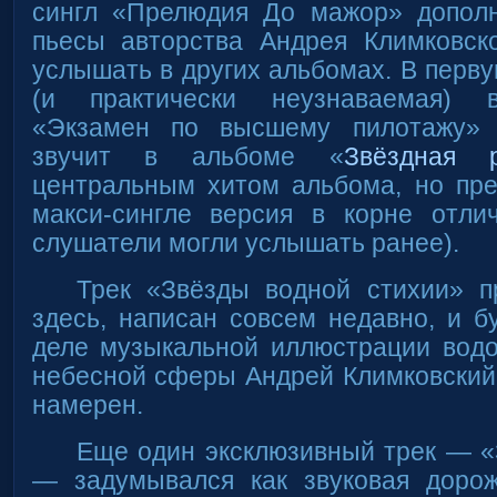
сингл «Прелюдия До мажор» допол
пьесы авторства Андрея Климковско
услышать в других альбомах. В перву
(и практически неузнаваемая) 
«Экзамен по высшему пилотажу» 
звучит в альбоме «
Звёздная 
центральным хитом альбома, но пре
макси-сингле версия в корне отлич
слушатели могли услышать ранее).
Трек «Звёзды водной стихии» пр
здесь, написан совсем недавно, и бу
деле музыкальной иллюстрации вод
небесной сферы Андрей Климковский
намерен.
Еще один эксклюзивный трек — «
— задумывался как звуковая дорож