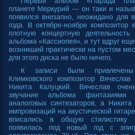
Первый альбом «Парада пла
планете Меркурий — он таки и назы
появился внезапно, неожидано для 
года. В октябре-ноябре композитор
плотную концертную деятельность
альбома «Кассиопея», и тут вдруг ещ
возникший практически на пустом ме
для этого диска не было ничего.
К записи были привлечены
Климковского композитор Вячеслав 
Никита Калуцкий. Вячеслав очен
звучание альбома фантазиями 
аналоговых синтезаторов, а Никита
импровизаций на акустической гитаре
вписались в общую стилистику п
появилась под новый год с эпи