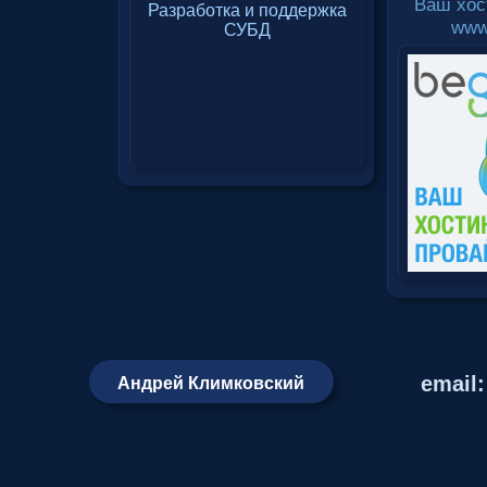
Ваш хос
www
email
Андрей Климковский