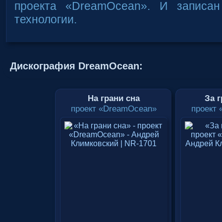
проекта «DreamOcean». И записа
технологии.
Дискография DreamOcean:
На грани сна
За 
проект «DreamOcean»
проект