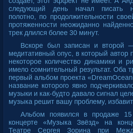
создает, этот эффект не имеет. А Ан
следующий день начал писать н
полотно, по продолжительности сво
протяженности неожиданно найденн
трек длился более 30 минут.
Вскоре был записан и второй 
медитативный опус, в который автор 
некоторое количество динамики и ри
имело сомнительный результат. Оба т
первый альбом проекта «DreamOcean
название которого явно подчеркивал
музыки и как-будто давало сигнал цел
музыка решит вашу проблему, избавит
Альбом появился в продаже 15
концерте «Музыка Звёзд» на конц
Театре Сергея Зорина при Межд