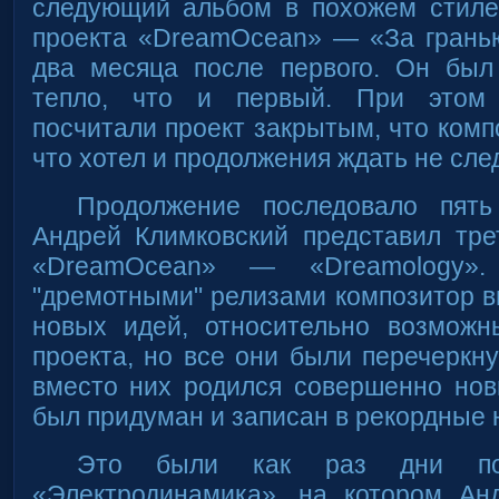
следующий альбом в похожем стиле
проекта «DreamOcean» — «За грань
два месяца после первого. Он был
тепло, что и первый. При этом
посчитали проект закрытым, что комп
что хотел и продолжения ждать не след
Продолжение последовало пять
Андрей Климковский представил тре
«DreamOcean» — «Dreamology»
"дремотными" релизами композитор 
новых идей, относительно возмож
проекта, но все они были перечеркн
вместо них родился совершенно нов
был придуман и записан в рекордные 
Это были как раз дни подг
«Электродинамика», на котором Ан